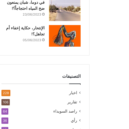
في دوما، شبان يمنعون
ضخ المياه احتجاجاً؟!
23/06/2023
الإنتحار، حكاية إخفاء أم
تجاهل؟!
05/06/2023
التصنيفات
اخبار
228
تقارير
106
راصد السويداء
64
رأي
36