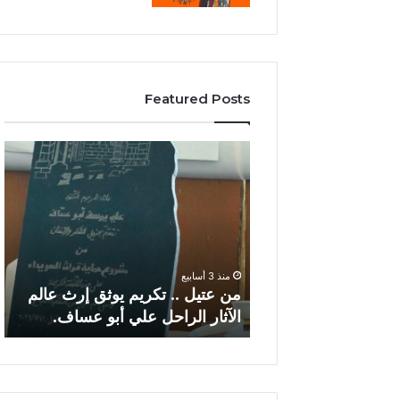
Featured Posts
موظفي الصحة…
منذ 3 أسابيع
ة من الوزارة تعرقل
من عتيل .. تكريم يوثق إرث عالم
الآثار الراحل علي أبو عساف.