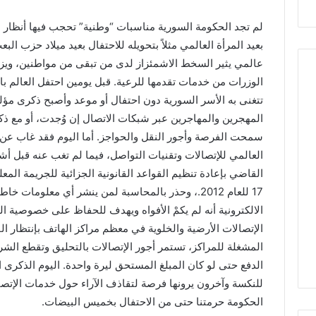
لم تجد الحكومة السورية مناسبات “وطنية” تحجب فيها أنظار ا
بعيد المرأة العالمي مثلاً بتحويله للاحتفال بعيد ميلاد حزب ال
عالمي يثير السخط الاشمئزاز لدى من تبقى من مواطنين، ويزيد
الوزرات من خدمات تقدمها للرعية. قبل يومين احتفل العالم بال
تتغنى به الأسر السورية دون احتفال أو موعد وأصبح ذكرى مؤ
المهجرين والمهاجرين عبر شبكات الاتصال إن وُجدت، أو مع ذكر
سمحت الفرصة وأجور النقل والحواجز. أما اليوم فقد غاب عن ذهن
القاضي بإعادة تنظيم القواعد القانونية الجزائية للجريمة الم
16/06/2026
17 للعام 2012.، وحذر بالمحاسبة لمن ينشر أي معلوم
السويداء على موعد مع
الالكترونية أنه لم يكمْ الأفواه ويهدف للحفاظ على خصوصية ا
استثنا
27/06/2026
الإتصالات الأرضية والخلوية في معظم مراكز الهاتف بإنتظار ا
الملاذ الرقمي…جغرافيا العتمة
متوقعة وتنفيذ للخطة ال
المشغلة للمراكز، تستمر أجور الإتصالات بالتحليق وتقطع الشر
واقتصاد النجاة في السويداء.
يتجاوز 111%
الدفع حتى لو كان المبلغ المستحق ليرة واحدة. اليوم الذكرى ا
للنكسة وآخرون يرونها فرصة لتقاذف الآراء حول خدمات الإتصال
الحكومة حرمتنا حتى من الاحتفال بخميس البيضات.