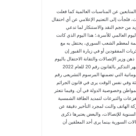
لمتابعين عن المناسبات العالمية كما فعلت
بعث، فلجأت إلى التعتيم الإعلامي عن أي احتفال
 من حجم النقد والاستنكار لما تدعي
يوم العالمي للأسرة،؛ هذا اليوم الذي كانت
لمة لمعظم الشعب السوري، يحتفل به مع
يات المفقودين أو في زيارة القبور إن
 وزير الإتصالات والتقانة الاحتفال باليوم
العالمي للإتصالات وتقنيات التواصل، فيما لم تغب عنه قبل أشهر التذكير بالقانون رقم 20 للعام 2022
علوماتية التي تضمنها المرسوم التشريعى رقم
ات خاطئة وفي نفس الوقت يرى في قانون الجرائم
 موسم قمح
منذ 3 أسابيع
لمواطن وخصوصية الدولة في آن. وفيما تتعثر
ئي.. أكثر من 21 ألف طن
تأخر روا
05/05/2026
لفزعات والتبرعات لتمديد الطاقة الشمسية
زراعية
مسنّو السويداء يواجهون النزوح
تعليمات م
كة الهاتف والنت لمجرد التأخير دقيقة عن
والوحدة خسارة “شقاء العمر”.
الصرف!!
لسنوية للإتصالات، والبعض يعتبرها ذكرى
ات السورية بينما يرى أحد المعلقين أن