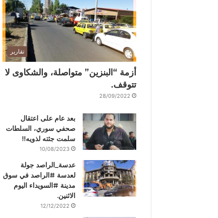
تقارير
أزمة “البنزين” متواصلة، والشكاوى لا
تتوقف.
28/09/2022
بعد عام على اعتقال
صحفي سوري، السلطات
سلمت جثته لذويه!!
10/08/2023
عدسة_الراصد جولة
لعدسة #الراصد في سوق
مدينة #السويداء اليوم
الاثنين.
12/12/2022