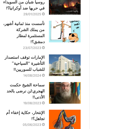
روسيا شبان من السويداء
في حربها ضد أوكرانيا؟!
29/01/2025
تأسست منذ ثمانية أشهر،
من يملك الشركة
المستثمرة لمطار
دمشق؟!
23/07/2023
الإمارات توقف استصدار
التأشيرة “السياحية”
للشباب للسوريين!!
14/08/2024
سماحة الشيخ حكمت
الهجري:لن نرضى بالحد
الأدنى!!
19/08/2023
الإنتحار، حكاية إخفاء أم
تجاهل؟!
05/06/2023