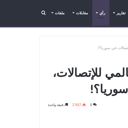
تقارير
رأي
مقابلات
ملفات
تقارير
عدسة الراصد
رأي
ملفات
مقابلات
اتصالات في سوريا؟!
المي للإتصالات،
سوريا؟!
0
2٬657
دقيقة واحدة