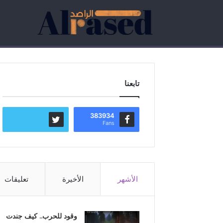
تابعنا
383934
Fans
الأشهر
الأخيرة
تعليقات
وقود للحرب.. كيف جندت