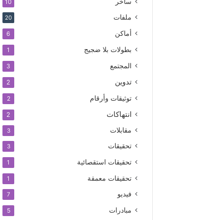
ساخر
10
ملفات
20
أماكن
6
بطولات بلا ضجيج
1
المجتمع
3
تدوين
2
توثيقات وأرقام
2
انتهاكات
2
مقابلات
3
تحقيقات
3
تحقيقات استقصائية
1
تحقيقات معمقة
1
فيديو
7
مبادرات
5