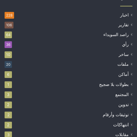
اخبار
228
تقارير
106
راصد السويداء
64
رأي
36
ساخر
10
ملفات
20
أماكن
6
بطولات بلا ضجيج
1
المجتمع
3
تدوين
2
توثيقات وأرقام
2
انتهاكات
2
مقابلات
3