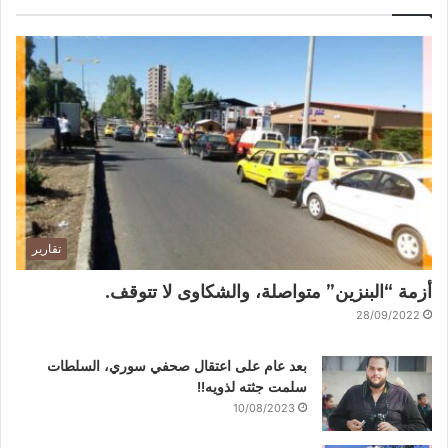
تقارير
أزمة “البنزين” متواصلة، والشكاوى لا تتوقف.
28/09/2022
بعد عام على اعتقال صحفي سوري، السلطات
سلمت جثته لذويه!!
10/08/2023