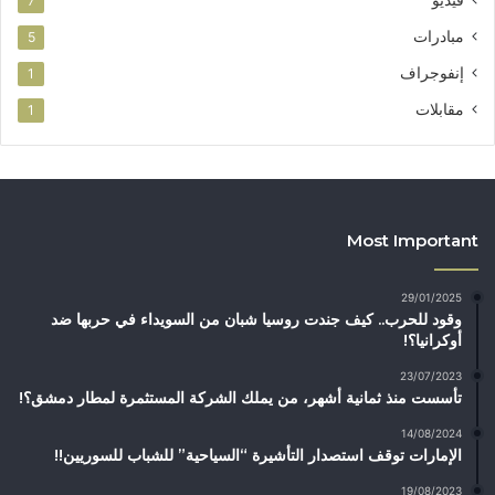
فيديو
7
مبادرات
5
إنفوجراف
1
مقابلات
1
Most Important
29/01/2025
وقود للحرب.. كيف جندت روسيا شبان من السويداء في حربها ضد
أوكرانيا؟!
23/07/2023
تأسست منذ ثمانية أشهر، من يملك الشركة المستثمرة لمطار دمشق؟!
14/08/2024
الإمارات توقف استصدار التأشيرة “السياحية” للشباب للسوريين!!
19/08/2023