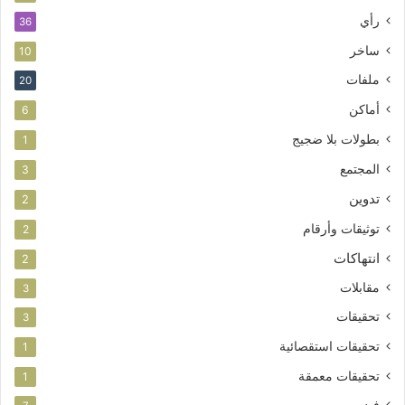
رأي
36
ساخر
10
ملفات
20
أماكن
6
بطولات بلا ضجيج
1
المجتمع
3
تدوين
2
توثيقات وأرقام
2
انتهاكات
2
مقابلات
3
تحقيقات
3
تحقيقات استقصائية
1
تحقيقات معمقة
1