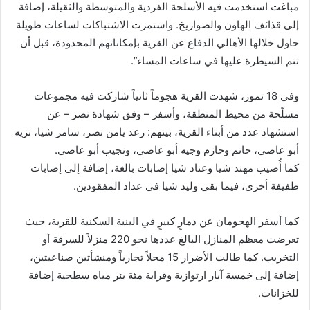
مباغت استخدمت فيه الأسلحة الفردية والمتوسطة والثقيلة، إضافة
إلى قذائف الهاون والصواريخ. واستمرت الاشتباكات لساعات طويلة
حاول خلالها الأهالي الدفاع عن القرية بإمكاناتهم المحدودة، قبل أن
تتم السيطرة عليها في ساعات المساء”.
وفي 18 تموز، شهدت القرية هجوماً ثانياً شاركت فيه مجموعات
مسلّحة من محيط المنطقة، وأسفر – وفق شهادة نصر – عن
استشهاد عدد من أبناء القرية، بينهم: رعد يامن نصر، سامر شيا، نزيه
أبو عاصي، حاتم وحازم وجيه أبو عاصي، ونجيب أبو عاصي.
كما أُصيب مهند شيا وعناد شيا إصابات بالغة، إضافة إلى إصابات
طفيفة أخرى، فيما بقي وليد شيا في عداد المفقودين.
كما أسفر الهجومان عن دمارٍ كبيرٍ في البنية السكنية للقرية، حيث
تعرضت معظم المنازل البالغ عددها نحو 220 منزلاً للسرقة أو
التخريب. كما طالت الأضرار 15 محلاً تجارياً ومنشأتين صناعيتين،
إضافة إلى خمسة آبار ارتوازية وقرابة مئة بئر مياه سطحية إضافة
للخزانات.