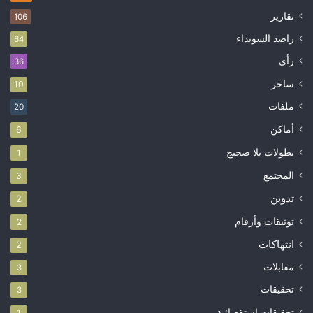
تقارير
106
راصد السويداء
64
رأي
36
ساخر
10
ملفات
20
أماكن
6
بطولات بلا ضجيج
1
المجتمع
3
تدوين
2
توثيقات وأرقام
2
انتهاكات
2
مقابلات
3
تحقيقات
3
تحقيقات استقصائية
1