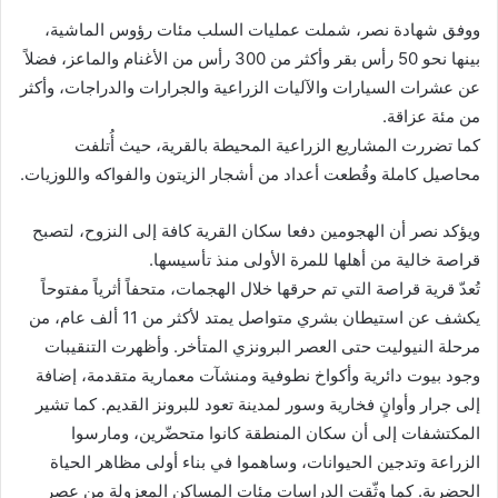
ووفق شهادة نصر، شملت عمليات السلب مئات رؤوس الماشية،
بينها نحو 50 رأس بقر وأكثر من 300 رأس من الأغنام والماعز، فضلاً
عن عشرات السيارات والآليات الزراعية والجرارات والدراجات، وأكثر
من مئة عزاقة.
كما تضررت المشاريع الزراعية المحيطة بالقرية، حيث أُتلفت
محاصيل كاملة وقُطعت أعداد من أشجار الزيتون والفواكه واللوزيات.
ويؤكد نصر أن الهجومين دفعا سكان القرية كافة إلى النزوح، لتصبح
قراصة خالية من أهلها للمرة الأولى منذ تأسيسها.
تُعدّ قرية قراصة التي تم حرقها خلال الهجمات، متحفاً أثرياً مفتوحاً
يكشف عن استيطان بشري متواصل يمتد لأكثر من 11 ألف عام، من
مرحلة النيوليت حتى العصر البرونزي المتأخر. وأظهرت التنقيبات
وجود بيوت دائرية وأكواخ نطوفية ومنشآت معمارية متقدمة، إضافة
إلى جرار وأوانٍ فخارية وسور لمدينة تعود للبرونز القديم. كما تشير
المكتشفات إلى أن سكان المنطقة كانوا متحضّرين، ومارسوا
الزراعة وتدجين الحيوانات، وساهموا في بناء أولى مظاهر الحياة
الحضرية. كما وثّقت الدراسات مئات المساكن المعزولة من عصر