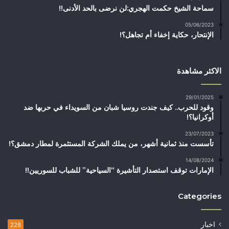
سماحة الشيخ حكمت الهجري:لن نرضى بالحد الأدنى!!
05/06/2023
الإنتحار، حكاية إخفاء أم تجاهل؟!
الاكثر مشاهدة
29/01/2025
وقود للحرب.. كيف جندت روسيا شبان من السويداء في حربها ضد
أوكرانيا؟!
23/07/2023
تأسست منذ ثمانية أشهر، من يملك الشركة المستثمرة لمطار دمشق؟!
14/08/2024
الإمارات توقف استصدار التأشيرة “السياحية” للشباب للسوريين!!
Categories
اخبار
228