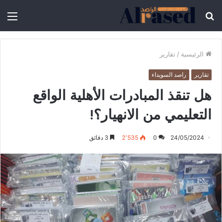
الرئيسية
/
تقارير
تقارير
راصد السويداء
هل تنقذ المبادرات الأهلية الواقع
التعليمي من الانهيار؟!
24/05/2024
0
2٬535
3 دقائق