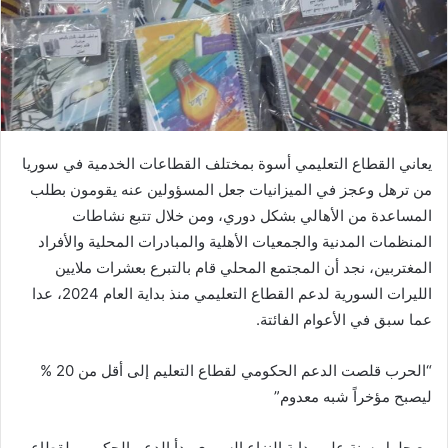
يعاني القطاع التعليمي أسوة بمختلف القطاعات الخدمية في سوريا
من ترهل وعجز في الميزانيات جعل المسؤولين عنه يقومون بطلب
المساعدة من الأهالي بشكل دوري، ومن خلال تتبع نشاطات
المنظمات المدنية والجمعيات الأهلية والمبادرات المحلية والأفراد
المغتربين، نجد أن المجتمع المحلي قام بالتبرع بعشرات ملايين
الليرات السورية لدعم القطاع التعليمي منذ بداية العام 2024، عدا
عما سبق في الأعوام الفائتة.
“الحرب قلصت الدعم الحكومي لقطاع التعليم إلى أقل من 20 %
ليصبح مؤخراً شبه معدوم”
مع حلول سنة على بداية النزاع السوري بدأ الدعم الحكومي لقطاع