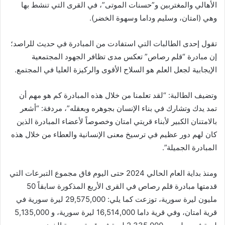
الأهالي والمغتربين و”حسنات الموتى”، في القرى التي تنشط بها
وهي (امتان، وسليم وداما وسهوة الخضر).
تقول إحدى الطالبات التي استفادت من المبادرة في حديث للراصد؛
إن مبادرة “قلم رصاص” تعكس مدى تظافر الجهود المجتمعية
الإيجابية لجعل العلم هو السلاح الأقوى والركيزة العليا في المجتمع.
وتضيف الطالبة: “لقد تعلمنا من خلال هذه المبادرة كم هو مهم أن
تمد يدك وتشارك في بناء الإنسان بجوهره وبعقله”، مردفة: “أشعر
بالامتنان الكبير لأبناء قريتي امتان وخصوصاً لأعضاء المبادرة الذين
كان لهم دور عظيم في ترسيخ معنى الإنسانية والعطاء من خلال هذه
المبادرة الجميلة”.
ومنذ بداية العام الحالي 2024 حتى اليوم فاق مجموع التبرعات التي
قدمتها مبادرة قلم رصاص في القرى الأربع المذكورة سابقاً 50
مليون ليرة سورية، توزعت كما يلي: 29,575,000 ليرة سورية في
قرية امتان، وفي قرية داما 16,514,000 ليرة سورية، و 5,135,000