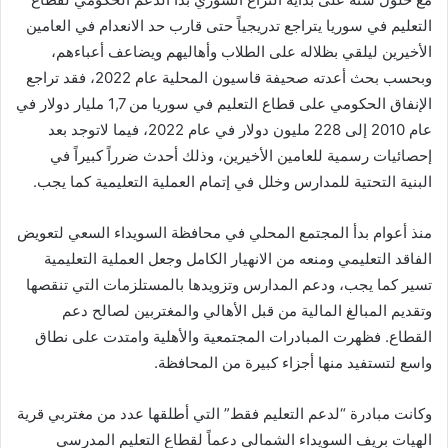
التعليم في سوريا يتراجع تدريجياً حتى قارب حد الانعدام في العامين
الأخيرين ليلقي بظلاله على الطلاب وأهاليهم ويضاعف أعباءهم،
وبحسب بحث أعدته صحيفة قاسيون المحلية عام 2022، فقد تراجع
الإنفاق الحكومي على قطاع التعليم في سوريا من 1,7 مليار دولار في
عام 2010 إلى 228 مليون دولار في عام 2022، فيما لاتوجد بعد
إحصائيات رسمية للعامين الأخيرين، وذلك أحدث ضرراً كبيراً في
البنية التحتية للمدارس وخلل في إتمام العملية التعليمية كما يجب.
منذ أعوام بدأ المجتمع المحلي في محافظة السويداء السعي لتعويض
الفاقد التعليمي ومنعه من الانهيار الكامل وجعل العملية التعليمية
تسير كما يجب، ودعم المدارس وتزويدها بالمستلزمات التي تنقصها
وتقديم المبالغ المالية من قبل الأهالي والمغتربين لصالح دعم
القطاع. فظهرت المبادرات المجتمعية والأهلية وامتدت على نطاق
واسع لتستفيد منها أجزاء كبيرة من المحافظة.
وكانت مبادرة “لدعم التعليم فقط” التي أطلقها عدد من مغتربي قرية
الهيات بريف السويداء الشمالي دعماً لقطاع التعليم المدرسي