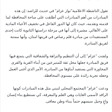
تقول الناشطة الاعلامية”نوار عزام” في حديث للراصد: إن هذه
المبادرات من أهم المبادرات التي أطلقت على ساحة المحافظة لما
قدمته وتقدمه، حيث كان لها الدور الفاعل في تخفيف الأعباء المادية
على الأهالي. مشيرة إلى أنها في مرحلة دراستها الثانوية كانت إحدى
المستفيدات من مبادرة قلم رصاص في قريتها امتان، وأنها ممتنة
لفريق المبادرة.
ولفتت “عزام” إلى أن التنظيم والنزاهة والشفافية التي يتمتع فيها
فريق المبادرة جعلها محل ثقة للمتبرعين من أبناء القرية والقرى
المجاورة التي يستفيد أبناؤها من المبادرة، الأمر الذي أغنى العمل
وجعله تجربة رائدة على مستوى المحافظة.
ودعت “عزام” المجتمع المحلي لتبني مثل هذه المبادرات كونها
الرافد لأسمى الغايات وهي العلم والمعرفة، كي نستطيع بناء إنسان
واعٍ وجيل سيسهم حتماً ببناء وطن معافى.