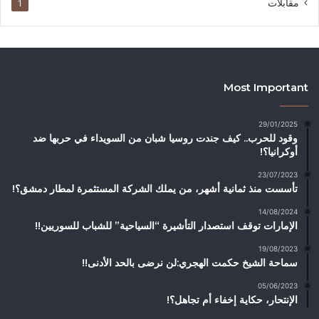
مقابلات
1
Most Important
29/01/2025
وقود للحرب.. كيف جندت روسيا شبان من السويداء في حربها ضد
أوكرانيا؟!
23/07/2023
تأسست منذ ثمانية أشهر، من يملك الشركة المستثمرة لمطار دمشق؟!
14/08/2024
الإمارات توقف استصدار التأشيرة “السياحية” للشباب للسوريين!!
19/08/2023
سماحة الشيخ حكمت الهجري:لن نرضى بالحد الأدنى!!
05/06/2023
الإنتحار، حكاية إخفاء أم تجاهل؟!