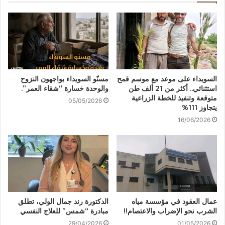
السويداء على موعد مع موسم قمح
مسنّو السويداء يواجهون النزوح
استثنائي.. أكثر من 21 ألف طن
والوحدة خسارة “شقاء العمر”.
متوقعة وتنفيذ للخطة الزراعية
05/05/2026
يتجاوز 111%
16/06/2026
عمال العقود في مؤسسة مياه
الدكتورة رند جمال الولي، تطلق
الشرب نحو الإضراب والاعتصام!!
مبادرة “شمس” للعلاج النفسي
29/04/2026
01/05/2026