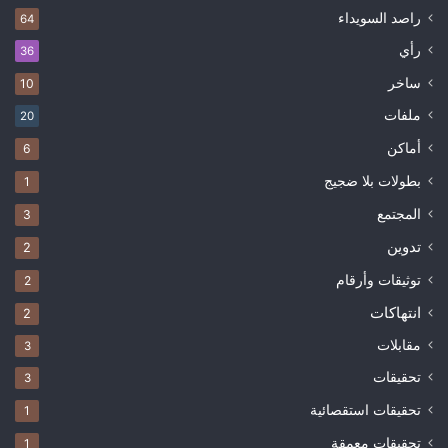
راصد السويداء
64
رأي
36
ساخر
10
ملفات
20
أماكن
6
بطولات بلا ضجيج
1
المجتمع
3
تدوين
2
توثيقات وأرقام
2
انتهاكات
2
مقابلات
3
تحقيقات
3
تحقيقات استقصائية
1
تحقيقات معمقة
1