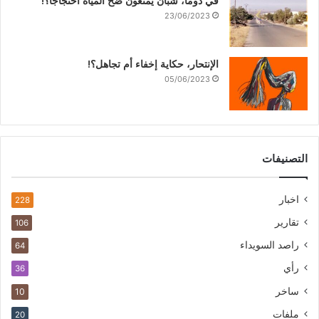
في دوما، شبان يمنعون ضخ المياه احتجاجاً؟!
23/06/2023
الإنتحار، حكاية إخفاء أم تجاهل؟!
05/06/2023
التصنيفات
اخبار
228
تقارير
106
راصد السويداء
64
رأي
36
ساخر
10
ملفات
20