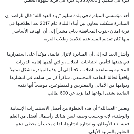
ليرة في سليم، و 2,335,000 ليرة في قرية سهوة الخضر.
أحد مؤسسي المبادرة في بلدة سليم “زياد العبد الله” قال للراصد إن
المبادرة تشكلت بتعاون بين أبناء البلدة عام 2017 بعد انطلاقتها في
قرية امتان جنوب المحافظة بعام، مشيراً إلى أن الهدف الأساسي
منها كان تقديم المساعدة لتلاميذ وطلاب القرية.
وأشار العبدالله إلى أن المبادرة لاتزال قائمة، مؤكداً على استمرارها
في هدفها لتأمين احتياجات الطلاب، والتي أهمها إقامة الدورات
المجانية ومساعدة الطلاب، لافتاً إلى أن هذه المبادرة تشكل تمثيلاً
واقعياً لحالة التعاضد المجتمعي، شاكراً كل من ساهم في انتشارها
ودوامها من الأهالي والمغتربين والمتطوعين، موضحاً أنها تقدم
الفائدة بشتى أنواعها لما يزيد عن 600 طالب.
ويعتبر “العبدالله” أن هذه الخطوة من أفضل الاستثمارات الإنسانية
والوطنية، لإنه وبحسب وصفه ليس هنالك رأسمال أفضل من العلم
ففيه بناء الأوطان، وباندثاره اندثارها، لذلك يجب أن يحظى دعم
التعليم بالمرتبة الأولى.