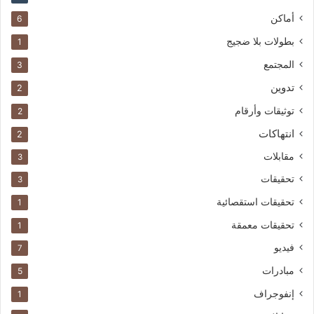
أماكن
6
بطولات بلا ضجيج
1
المجتمع
3
تدوين
2
توثيقات وأرقام
2
انتهاكات
2
مقابلات
3
تحقيقات
3
تحقيقات استقصائية
1
تحقيقات معمقة
1
فيديو
7
مبادرات
5
إنفوجراف
1