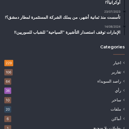
أوكرانيا؟!
23/07/2023
تأسست منذ ثمانية أشهر، من يملك الشركة المستثمرة لمطار دمشق؟!
14/08/2024
الإمارات توقف استصدار التأشيرة “السياحية” للشباب للسوريين!!
Categories
اخبار
229
تقارير
106
راصد السويداء
64
رأي
36
ساخر
10
ملفات
20
أماكن
6
بطولات بلا ضجيج
1