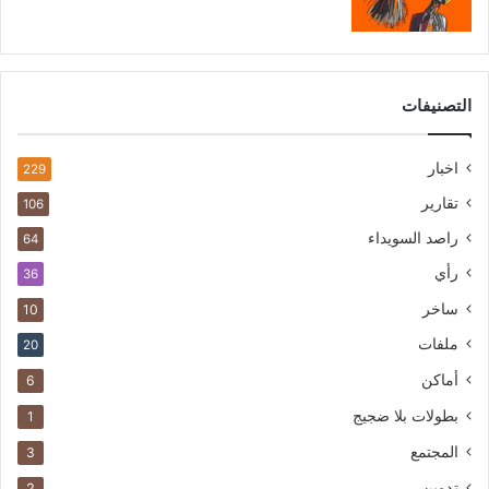
التصنيفات
اخبار
229
تقارير
106
راصد السويداء
64
رأي
36
ساخر
10
ملفات
20
أماكن
6
بطولات بلا ضجيج
1
المجتمع
3
تدوين
2