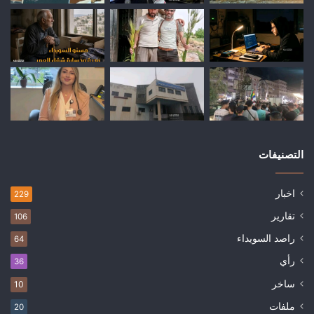
التصنيفات
اخبار
229
تقارير
106
راصد السويداء
64
رأي
36
ساخر
10
ملفات
20