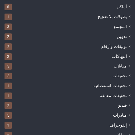
أماكن
6
بطولات بلا ضجيج
1
المجتمع
3
تدوين
2
توثيقات وأرقام
2
انتهاكات
2
مقابلات
3
تحقيقات
3
تحقيقات استقصائية
1
تحقيقات معمقة
1
فيديو
7
مبادرات
5
إنفوجراف
1
مقابلات