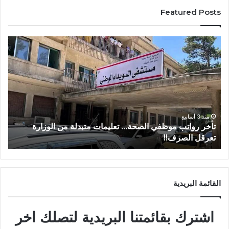
Featured Posts
منذ 3 أسابيع
رة
من عتيل .. تكريم يوثق إرث عالم الآثار الراحل علي أبو
عساف.
القائمة البريدية
اشترك بقائمتنا البريدية لتصلك اخر