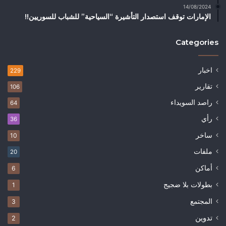
14/08/2024
الإمارات توقف استصدار التأشيرة “السياحية” للشباب للسوريين!!
Categories
اخبار
229
تقارير
106
راصد السويداء
64
رأي
36
ساخر
10
ملفات
20
أماكن
6
بطولات بلا ضجيج
1
المجتمع
3
تدوين
2