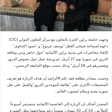
وجهت جامعة برلين الحرة بالتعاون مع مركز التعاون الدولي (CIC)
دعوة لسماحة شيخي العقل “يوسف جربوع” و “حمود الحناوي”
لإلقاء محاضرات في مدينة برلين الألمانية “حول حاضر ودين وثقافة
الدروز في سوريا يوم 27 أبريل، ثم ورشة عمل حول نصوص الدروز
وتفسيرهم في 28 أبريل” وذلك حسب موقع الجامعة الرسمي..
وحسب مصادر مطلعة فقد علم #الراصد إن هدف الزيارة هو تعريف
المجتمعات الأخرى على “طائفة الموحدين الدروز”والعمل على نقل
صورة محبة وسلام لشعوب العالم..
المصدر أضاف إن الزيارة إلى العاصمة الألمانية ستستمر أسبوعاً
كاملاً من 24 إلى 30 نيسان، متمنياً دعم سماحتهما بنقل الصورة