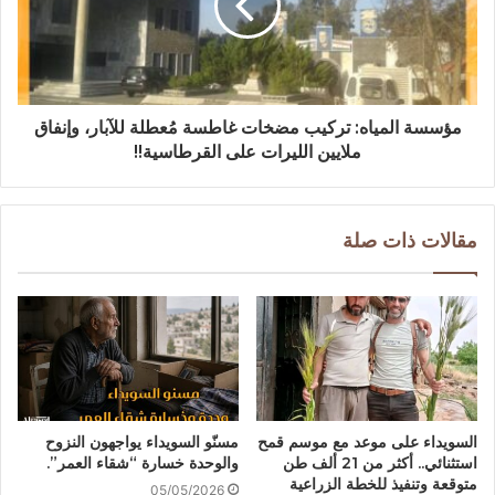
مؤسسة المياه: تركيب مضخات غاطسة مُعطلة للآبار، وإنفاق
ملايين الليرات على القرطاسية!!
مقالات ذات صلة
السويداء على موعد مع موسم قمح
مسنّو السويداء يواجهون النزوح
استثنائي.. أكثر من 21 ألف طن
والوحدة خسارة “شقاء العمر”.
متوقعة وتنفيذ للخطة الزراعية
05/05/2026