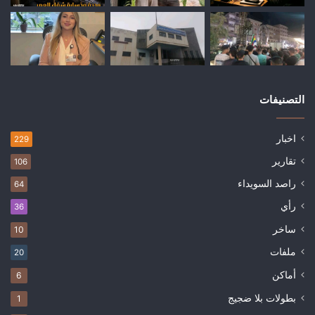
التصنيفات
اخبار
229
تقارير
106
راصد السويداء
64
رأي
36
ساخر
10
ملفات
20
أماكن
6
بطولات بلا ضجيج
1