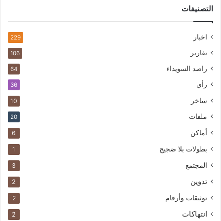
التصنيفات
اخبار
229
تقارير
106
راصد السويداء
64
رأي
36
ساخر
10
ملفات
20
أماكن
6
بطولات بلا ضجيج
1
المجتمع
3
تدوين
2
توثيقات وأرقام
2
انتهاكات
2