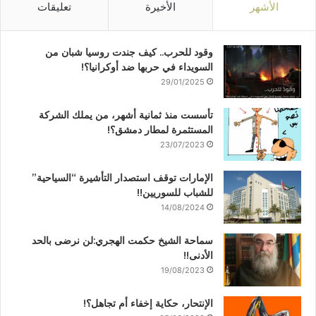
الأشهر
الأخيرة
تعليقات
وقود للحرب.. كيف جندت روسيا شبان من
السويداء في حربها ضد أوكرانيا؟!
29/01/2025
تأسست منذ ثمانية أشهر، من يملك الشركة
المستثمرة لمطار دمشق؟!
23/07/2023
الإمارات توقف استصدار التأشيرة “السياحية”
للشباب للسوريين!!
14/08/2024
سماحة الشيخ حكمت الهجري:لن نرضى بالحد
الأدنى!!
19/08/2023
الإنتحار، حكاية إخفاء أم تجاهل؟!