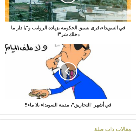
في السويداء،قرى تسبق الحكومة بزيادة الرواتب و"يا دار ما
دخلك شر"!!
في أشهر "التحاريق"، مدينة السويداء بلا ماء!!
مقالات ذات صلة