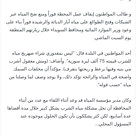
و طالب المواطنون إيقاف عمل المحطة فوراُ ومنع ضخ المياه عبر
الشبكات وفتح الطوالع على مياه آبار الدياثة والرشيدة فوراً بناء على
وعود وزير الموارد المائية ومحافظ السويداء خلال زيارتهم المنطقة
يوم السبت الماضي.
أحد المواطنين في البلدة قال: “ليس بمقدوري شراء صهريج مياه
للشرب قيمته 75 ألف ليرة سورية”. وأضاف: (ومش معقول أشرب
مي بنيه وفيها برعط و ريحتها بتقرف). مؤكداً أن مخلفات السمك
واضحة في المياه والرائحة تؤكد ذلك، ولا يوجد وصف لما وصلنا من
مياه “حسب قوله”.
وكان مدير مؤسسة المياه قد وعد أثناء اللقاء مع عدد من أبناء
المحافظة أن تحل مشكلة مياه الشرب بشكل كبير خلال مدة أقصاها
عدة أسابيع، لكن كثر يشككون بأن تكون الحلول موجودة عند
المسؤول المحلي…