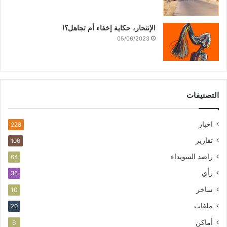
الإنتحار، حكاية إخفاء أم تجاهل؟!
05/06/2023
التصنيفات
اخبار
228
تقارير
106
راصد السويداء
64
رأي
36
ساخر
10
ملفات
20
أماكن
6