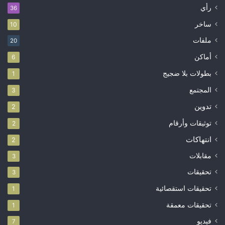
رأي
36
ساخر
10
ملفات
20
أماكن
6
بطولات بلا ضجيج
1
المجتمع
3
تدوين
2
توثيقات وأرقام
2
انتهاكات
2
مقابلات
3
تحقيقات
3
تحقيقات استقصائية
1
تحقيقات معمقة
1
فيديو
7