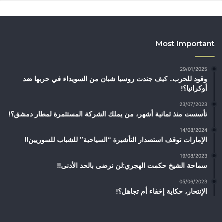
Most Important
29/01/2025
وقود للحرب.. كيف جندت روسيا شبان من السويداء في حربها ضد
أوكرانيا؟!
23/07/2023
تأسست منذ ثمانية أشهر، من يملك الشركة المستثمرة لمطار دمشق؟!
14/08/2024
الإمارات توقف استصدار التأشيرة “السياحية” للشباب للسوريين!!
19/08/2023
سماحة الشيخ حكمت الهجري:لن نرضى بالحد الأدنى!!
05/06/2023
الإنتحار، حكاية إخفاء أم تجاهل؟!