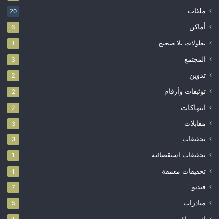
ملفات
20
أماكن
6
بطولات بلا ضجيج
1
المجتمع
3
تدوين
2
توثيقات وأرقام
2
انتهاكات
2
مقابلات
3
تحقيقات
3
تحقيقات استقصائية
1
تحقيقات معمقة
1
فيديو
7
مبادرات
5
إنفوجراف