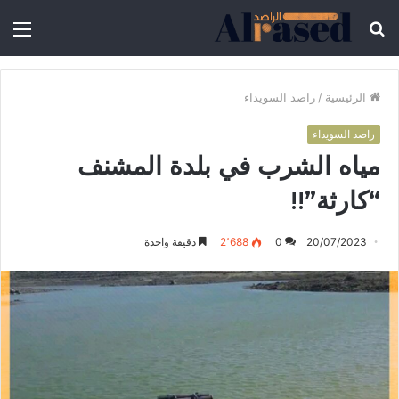
الرئيسية
/
راصد السويداء
راصد السويداء
مياه الشرب في بلدة المشنف
“كارثة”!!
20/07/2023
0
2٬688
دقيقة واحدة