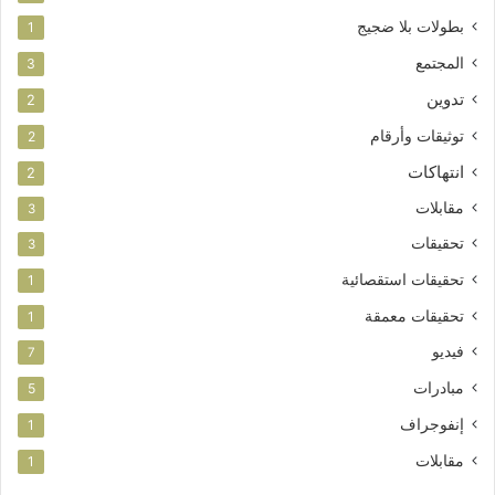
بطولات بلا ضجيج
1
المجتمع
3
تدوين
2
توثيقات وأرقام
2
انتهاكات
2
مقابلات
3
تحقيقات
3
تحقيقات استقصائية
1
تحقيقات معمقة
1
فيديو
7
مبادرات
5
إنفوجراف
1
مقابلات
1