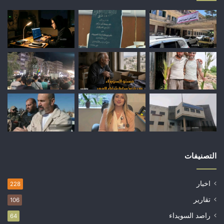
التصنيفات
اخبار
228
تقارير
106
راصد السويداء
64