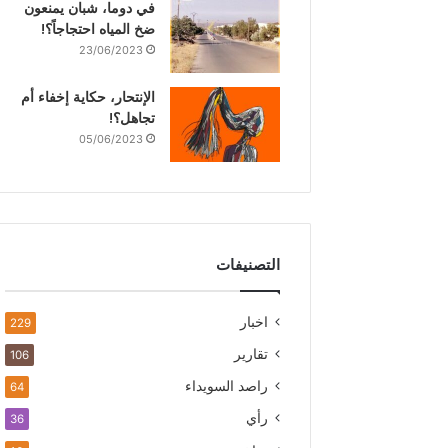
في دوما، شبان يمنعون
ضخ المياه احتجاجاً؟!
23/06/2023
الإنتحار، حكاية إخفاء أم
تجاهل؟!
05/06/2023
التصنيفات
اخبار
229
تقارير
106
راصد السويداء
64
رأي
36