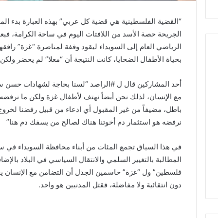
“القضية الفلسطينية هي قضية كل عربي” بهذه العبارة بدء ال
الجريحة حصة الأسد من اللافتات اليوم في ساحة الكرامة، فبعد
الرياضي العام إلى السويداء ليقود وقفة لمناصرة “غزة” رافقها
بحياة الأطفال الضحايا، كانت النتيجة أن “معلا” لم يحضر ول
أحد المشاركين قال ل #الراصد “لسنا بحاجة لشهادات حسن سل
مع الإنسان، لذلك نحن أيضاً نهتف لأطفال غزة ولكن ما نرفضه
باطل، مضيفاً من غير المقبول أي ادعاء من قبيل رفضنا لخرو
نرفضه هو استثمار دم أخوتنا هناك لصالح من يسفك دم هنا”
في هذا السياق تجمع المئات من أبناء محافظة السويداء في سا
منذ 3 أسابيع
27/06/2026
المطالبة بالتغيير السلمي والانتقال السياسي في البلاد بالإضاف
من عتيل .. تكريم يوثق إرث عالم
الملاذ الرقمي…جغرافيا 
فلسطين” ول “غزة” حاسمين الجدل أن التضامن مع الإنسان ي
الآثار الراحل علي أبو عساف.
واقتصاد النجاة في السوي
دون انتقائية ولا مفاضلة، فقتل المدنيين هو واحد.