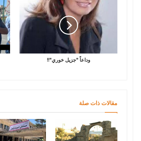
وداعاً "جزيل خوري"!!
مقالات ذات صلة