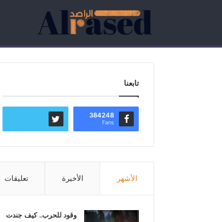
تابعنا
384248
Fans
الأشهر
الأخيرة
تعليقات
وقود للحرب.. كيف جندت