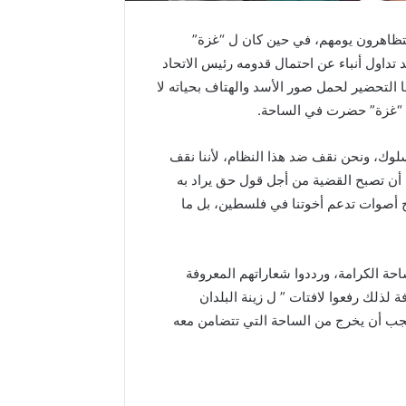
متظاهرون يومهم، في حين كان ل “غزة”
 تداول أنباء عن احتمال قدومه رئيس الاتحاد
 التحضير لحمل صور الأسد والهتاف بحياته لا
كن “غزة” حضرت في الساحة.
وك، ونحن نقف ضد هذا النظام، لأننا نقف
 أن تصبح القضية من أجل قول حق يراد به
منذ 33 دقيقة
ج أصوات تدعم أخوتنا في فلسطين، بل ما
بيان قان
تجمع اتحا
16/06/2026
السويداء على موعد مع موسم قمح
السويداء،
حة الكرامة، ورددوا شعاراتهم المعروفة
استثنائي.. أكثر من 21 ألف طن
براءة ال
ة لذلك رفعوا لافتات ” ل زينة البلدان
العتمة
متوقعة وتنفيذ للخطة الزراعية
العاملين 
جب أن يخرج من الساحة التي تتضامن معه
داء.
يتجاوز 111%
#الراصد