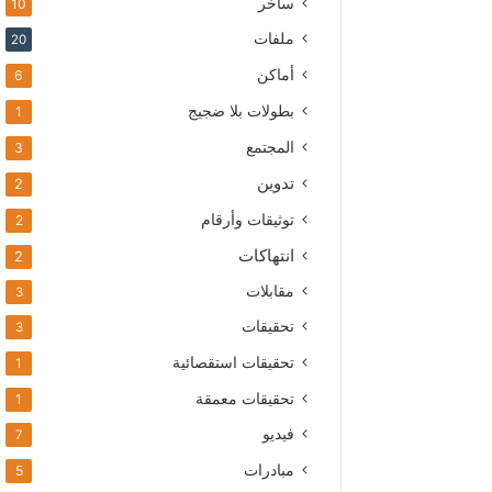
ساخر
10
ملفات
20
أماكن
6
بطولات بلا ضجيج
1
المجتمع
3
تدوين
2
توثيقات وأرقام
2
انتهاكات
2
مقابلات
3
تحقيقات
3
تحقيقات استقصائية
1
تحقيقات معمقة
1
فيديو
7
مبادرات
5