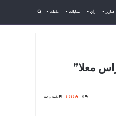
تقارير
رأي
مقابلات
ملفات
تقارير
عدسة الراصد
رأي
ملفات
مقابلات
اس معلا”
0
3٬635
دقيقة واحدة