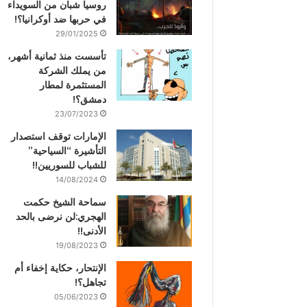
روسيا شبان من السويداء
في حربها ضد أوكرانيا؟!
29/01/2025
تأسست منذ ثمانية أشهر،
من يملك الشركة
المستثمرة لمطار
دمشق؟!
23/07/2023
الإمارات توقف استصدار
التأشيرة “السياحية”
للشباب للسوريين!!
14/08/2024
سماحة الشيخ حكمت
الهجري:لن نرضى بالحد
الأدنى!!
19/08/2023
الإنتحار، حكاية إخفاء أم
تجاهل؟!
05/06/2023