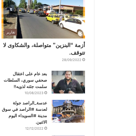
تقارير
أزمة “البنزين” متواصلة، والشكاوى لا
تتوقف.
28/09/2022
بعد عام على اعتقال
صحفي سوري، السلطات
سلمت جثته لذويه!!
10/08/2023
عدسة_الراصد جولة
لعدسة #الراصد في سوق
مدينة #السويداء اليوم
الاثنين.
12/12/2022