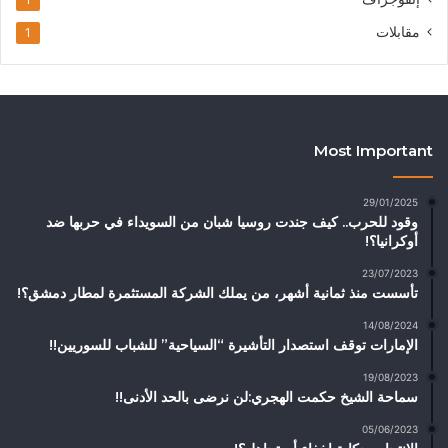
مقابلات
1
Most Important
29/01/2025
وقود للحرب.. كيف جندت روسيا شبان من السويداء في حربها ضد
أوكرانيا؟!
23/07/2023
تأسست منذ ثمانية أشهر، من يملك الشركة المستثمرة لمطار دمشق؟!
14/08/2024
الإمارات توقف استصدار التأشيرة “السياحية” للشباب للسوريين!!
19/08/2023
سماحة الشيخ حكمت الهجري:لن نرضى بالحد الأدنى!!
05/06/2023