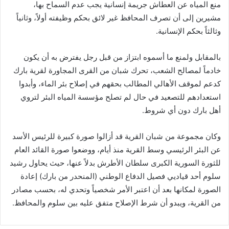
منع المياه عن العطاش جريمة إنسانية يجب عدم السماح بها،
مشيرين إلى أن تصرف المحافظ غير لائق بحكم وظيفته أولاً، وثانياً
وثالثاً بحكم الإنسانية.
بالمقابل ولمنع ما أسموه ابتزاز من قبل رجل يفترض به أن يكون
خادماً لمصالح الشعب، تحرك شبان من القرى المجاورة لقرية بارك
كدعم لموقف الأهالي المطالب بحقهم في إصلاح بئر الماء، وأبدوا
استعدادهم للتصعيد في حال لم تصلح مؤسسة المياه البئر لتروي
أهل بارك دون أي شروط.
وكان مجموعة من شبان القرية قد أزالوا صورة كبيرة للرئيس الأسد
عن البئر الرئيسي وسط القرية منذ أيام، ووضعوا صورة القائد العام
للثورة السورية الكبرى سلطان الأطرش بدلاً عنها، حيث يحاول رشيد
سلوم أحد قياديي فصيل الدفاع الوطني (المنحدر من بارك) إعادة
الصورة لمكانها بعد أن اعتبر الأمر شخصياً وتحدي له، بحسب مصادر
من القرية، ويبدو أن شرط الإصلاح متفق عليه بين سلوم والمحافظ.