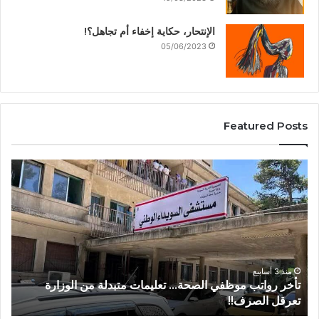
الإنتحار، حكاية إخفاء أم تجاهل؟!
05/06/2023
Featured Posts
منذ 3 أسابيع
من عتيل .. تكريم يوثق إرث عالم الآثار الراحل علي أبو
عساف.
ا