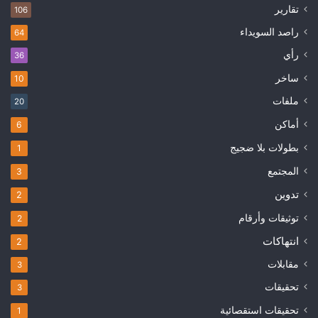
تقارير
106
راصد السويداء
64
رأي
36
ساخر
10
ملفات
20
أماكن
6
بطولات بلا ضجيج
1
المجتمع
3
تدوين
2
توثيقات وأرقام
2
انتهاكات
2
مقابلات
3
تحقيقات
3
تحقيقات استقصائية
1