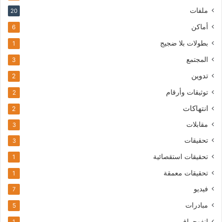
ملفات
20
أماكن
6
بطولات بلا ضجيج
1
المجتمع
3
تدوين
2
توثيقات وأرقام
2
انتهاكات
2
مقابلات
3
تحقيقات
3
تحقيقات استقصائية
1
تحقيقات معمقة
1
فيديو
7
مبادرات
5
إنفوجراف
1