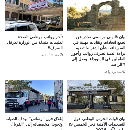
بيان قانوني ورسمي صادر عن
تأخر رواتب موظفي الصحة…
تجمع اتحادات ونقابات مهنية في
تعليمات متبدلة من الوزارة تعرقل
السويداء، بشأن اشتراط تقديم
الصرف!!
براءة الذمة لصرف رواتب وأجور
منذ 3 أسابيع
العاملين في السويداء، وصل إلى
#الراصد
منذ يوم واحد
بيان قوات الحرس الوطني حول
إغلاق فرن “رساس” بهدف الصيانة
التصعيدات الأمنية فجر الخميس 19
وتحويل مخصصاته إلى “القريا”.
مارس/آذار 2026