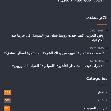
الإنتحار، حكاية إخفاء أم تجاهل؟!
الاكثر مشاهدة
29/01/2025
وقود للحرب.. كيف جندت روسيا شبان من السويداء في حربها ضد
أوكرانيا؟!
23/07/2023
تأسست منذ ثمانية أشهر، من يملك الشركة المستثمرة لمطار دمشق؟!
14/08/2024
الإمارات توقف استصدار التأشيرة “السياحية” للشباب للسوريين!!
Categories
اخبار
229
تقارير
106
راصد السويداء
64