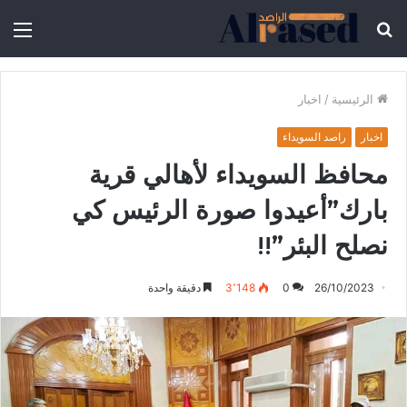
الرئيسية
/
اخبار
اخبار
راصد السويداء
محافظ السويداء لأهالي قرية
بارك”أعيدوا صورة الرئيس كي
نصلح البئر”!!
26/10/2023
0
3٬148
دقيقة واحدة