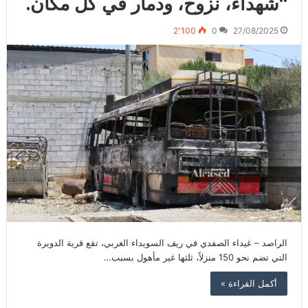
“شهداء، نزوح، ودمار في كل مكان.
2٬100
0
27/08/2025
الراصد – غيداء الصفدي في ريف السويداء الغربي، تقع قرية الدويرة
التي تضم نحو 150 منزلاً، ثلثها غير مأهول بسبب…
أكمل القراءة »