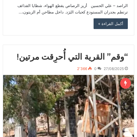
الراصد – علي الحسين أزيز الرصاص يقطع الهواء، شظايا القذائف
ترتطم بجدران المستودع كحبات البَرَد. داخل مطاحن أم الزيتون،…
أكمل القراءة »
“وقم” القرية التي أُحرِقت مرتين!
2٬366
0
27/08/2025