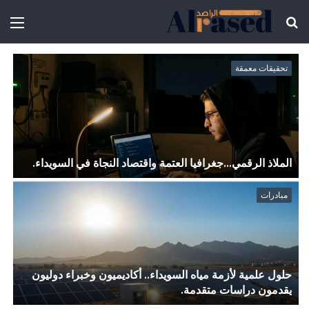
تحقيقات معمقة
الملاذ الرقمي…جغرافيا العتمة واقتصاد النجاة في السويداء.
ا
مبادرات
حلول علمية لأزمة مياه السويداء.. أكاديميون وخبراء دوليون
م
يقدمون دراسات متقدمة.
و