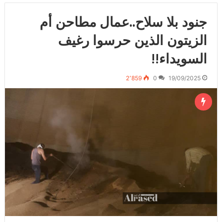
جنود بلا سلاح..عمال مطاحن أم
الزيتون الذين حرسوا رغيف
السويداء!!
2٬859
0
19/09/2025