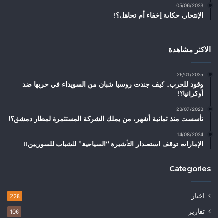
05/06/2023
الإنتحار، حكاية إخفاء أم تجاهل؟!
الاكثر مشاهدة
29/01/2025
وقود للحرب.. كيف جندت روسيا شبان من السويداء في حربها ضد
أوكرانيا؟!
23/07/2023
تأسست منذ ثمانية أشهر، من يملك الشركة المستثمرة لمطار دمشق؟!
14/08/2024
الإمارات توقف استصدار التأشيرة “السياحية” للشباب للسوريين!!
Categories
اخبار
228
تقارير
106