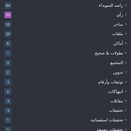
راصد السويداء
64
رأي
36
ساخر
10
ملفات
20
أماكن
6
بطولات بلا ضجيج
1
المجتمع
3
تدوين
2
توثيقات وأرقام
2
انتهاكات
2
مقابلات
3
تحقيقات
3
تحقيقات استقصائية
1
تحقيقات معمقة
1