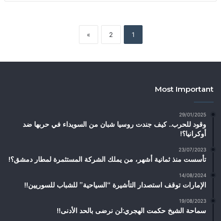
»
2
1
Most Important
29/01/2025
وقود للحرب.. كيف جندت روسيا شبان من السويداء في حربها ضد
أوكرانيا؟!
23/07/2023
تأسست منذ ثمانية أشهر، من يملك الشركة المستثمرة لمطار دمشق؟!
14/08/2024
الإمارات توقف استصدار التأشيرة “السياحية” للشباب للسوريين!!
19/08/2023
سماحة الشيخ حكمت الهجري:لن نرضى بالحد الأدنى!!