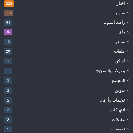
اخبار
228
تقارير
106
راصد السويداء
64
رأي
36
ساخر
10
ملفات
20
أماكن
6
بطولات بلا ضجيج
1
المجتمع
3
تدوين
2
توثيقات وأرقام
2
انتهاكات
2
مقابلات
3
تحقيقات
3