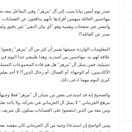
صدر يوم أمس بيانا نسب إلى آل “مزهر”، وفي التفاعل معه تح
مهاجمين العائلة متهمين أفرادها بأنهم يدافعون عن العصابات، 
وانتشر عبر صفحات وهمية وهو “أي بيان النفي” غير دقيق ولم
صدر عن العائلة؟!
المعلومات الواردة جميعها تشير أن كثر من آل “مزهر” رفضوا الب
علاقة لهم به، مهاجمين من أصدره، وهذا طبيعي جدا اليوم ف
تمثيلية، فمن يمثل آل “مزهر” هل هم قادة المجموعات المسلحة،
الأكاديمين، أم الوجهاء، أم العمال، أم رجال الدين؟! لا أحد يعلم
كبرى اليوم مهما ادعى ذلك.
منذ 3 أسابيع
27/06/2026
والصحيح إنه قد استدعى بعض من شبان آل “مزهر” فعلا وجيها م
من عتيل .. تكريم يوثق إرث عالم
الملاذ الرقمي…جغرافيا 
مرهج الجرماني ” لا يمثل آل الجرماني في تحركه، ولا يأخذ تعلي
الآثار الراحل علي أبو عساف.
واقتصاد النجاة في السوي
ومن معه من الذين انتفضوا على العصابات يمثلون كل شريف ف
ومن الواضح إن استدعاء وجيه من آل الجرماني كان مقصد بع