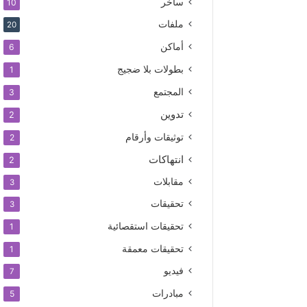
ساخر
10
ملفات
20
أماكن
6
بطولات بلا ضجيج
1
المجتمع
3
تدوين
2
توثيقات وأرقام
2
انتهاكات
2
مقابلات
3
تحقيقات
3
تحقيقات استقصائية
1
تحقيقات معمقة
1
فيديو
7
مبادرات
5