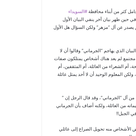
امل كثر من أبناء محافظة
#السويداء
في حين ظهر بيان آخر ينفي البيان الأول
 يصدر عن آل “مزهر” ولكن السؤال هل الأول
يان الذي يهاجم “الجرماني” وقالوا أن لا
ي مجتمع لم يعد هناك أشخاص يمتلكون صفات
منذ يوم واحد
 أم الشعراء من العائلة، أم المثقفين، أم
بيان قان
، ولكن المعلوم الوحيد أن لا أحد يمثل عائلة
تجمع اتحا
16/06/2026
السويداء على موعد مع موسم قمح
السويداء،
استثنائي.. أكثر من 21 ألف طن
براءة ال
ن آل “الجرماني”، وقد قال الرجل إن ”
العتمة
متوقعة وتنفيذ للخطة الزراعية
العاملين 
ماته من العائلة، ولكنه أضاف بأن الجرماني
داء.
يتجاوز 111%
#الراصد
ي الجبل!!
ض الأشخاص منه تحويل الصراع إلى عائلي