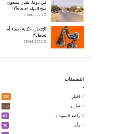
في دوما، شبان يمنعون
ضخ المياه احتجاجاً؟!
23/06/2023
الإنتحار، حكاية إخفاء أم
تجاهل؟!
05/06/2023
التصنيفات
اخبار
229
تقارير
106
راصد السويداء
64
رأي
36