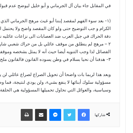
في المقابل جاء بيان آل الجرماني و أبو خليل ليوضح عدم قبول
(١- بعد سوء الفهم لمقصد إبننا أبو غيث مرهج الجرماني الذي
الكرام و جب التوضيح حتى ولو كان المقصد واضح ولا يحتمل ال
دفة الحراك في جبل العرب ضد العصابات الى نزاعات عائليه نح
٢ – مرهج لم ينطلق من موقف عائلي بل من حراك شعبي شارك 
الفصائل لذا وجب التنويه أيضا حيث أنه لا يمثل بشخصه وموقفه
٣- هدفنا أن نحيا بسلام في وطن يسوده القانون فالقانون ملح الأرض).
وبعد هذا لربما بات واضحا أن تحويل الصراع لصراع عائلي لن يج
مسؤولية سلوك أبنائها لا ينفع بشيء، ولن يودي لنتيجة، فما وصل
وسياسية، والعوائل التي نحاول تحميلها المسؤولية هي الحلق
شاركها