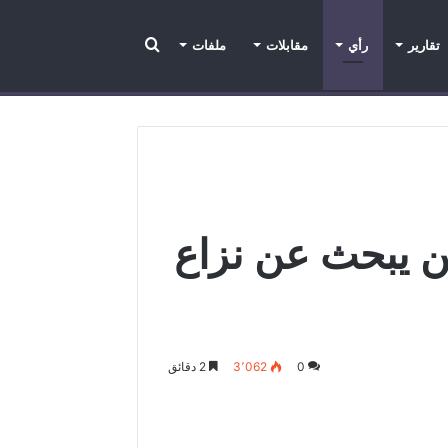
تقارير
رأي
مقابلات
ملفات
تقارير
عدسة الراصد
رأي
ملفات
مقابلات
ن يبحث عن نزاع
0
3٬062
2 دقائق