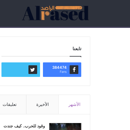
تابعنا
384474
Fans
الأشهر
الأخيرة
تعليقات
وقود للحرب.. كيف جندت