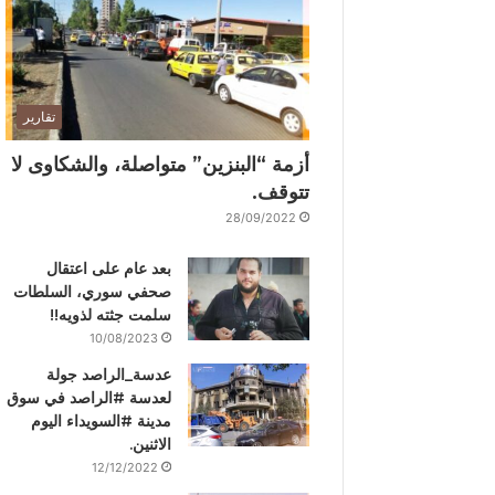
تقارير
أزمة “البنزين” متواصلة، والشكاوى لا
تتوقف.
28/09/2022
بعد عام على اعتقال
صحفي سوري، السلطات
سلمت جثته لذويه!!
10/08/2023
عدسة_الراصد جولة
لعدسة #الراصد في سوق
مدينة #السويداء اليوم
الاثنين.
12/12/2022