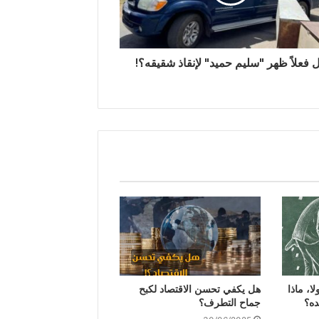
 فعلاً ظهر "سليم حميد" لإنقاذ شقيقه؟!
ا، ماذا
هل يكفي تحسن الاقتصاد لكبح
ده؟
جماح التطرف؟