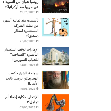
روسيا شبان من السويداء
في حربها ضد أوكرانيا؟!
29/01/2025
تأسست منذ ثمانية أشهر،
من يملك الشركة
المستثمرة لمطار
دمشق؟!
23/07/2023
الإمارات توقف استصدار
التأشيرة “السياحية”
للشباب للسوريين!!
14/08/2024
سماحة الشيخ حكمت
الهجري:لن نرضى بالحد
الأدنى!!
19/08/2023
الإنتحار، حكاية إخفاء أم
تجاهل؟!
05/06/2023