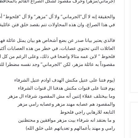
(جرماني/مزهر) وحرف مقصود لشكل الصراع القائم بالمحافظة 
والحقيقة إنه لا آل”الجرماني” ولا آل “مزهر” ولا آل “فلحوط” 
في هذا الصراع، وان هذه المحاولات تتم بقصد خلق فتن عائلية ل
فالذي يعتبر بيانا صدر عن بضع أشخاص هو بيان يمثل عائلة فهو
العائلات التي تحتوي عصابات، في خطر من هذه العصابات أكث
فلحوط ” لابن عمه مثالا واضحا في ذلك، وعلى الرغم من كل ا
مقصوداً به عائلة مزهر، لكن “الجرماني” وجد نفسه مضطرا للتو
(يوم فتنا على عتيل مكنش الهدف اوادم عتيل الشرفاء
يوم فتنا على قنوات مكنش هدفنا ال قنوات الشرفاء
وما بيختلف عقلاء إثنين أنه مش المقصود شرفاء ال مزهر
والمقصود هم عصابه مهند مزهر وعصابه رامي مزهر
التابعه للارهابي راجي فلحوط
و ما بعتقد انه شرفاء بيت مزهر موافقين و محتظنين
رامي و مهند بأعمالهم و تعدياتهم على خلق الله)