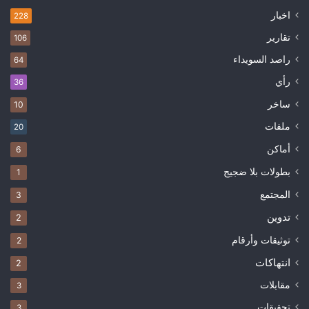
اخبار
228
تقارير
106
راصد السويداء
64
رأي
36
ساخر
10
ملفات
20
أماكن
6
بطولات بلا ضجيج
1
المجتمع
3
تدوين
2
توثيقات وأرقام
2
انتهاكات
2
مقابلات
3
تحقيقات
3