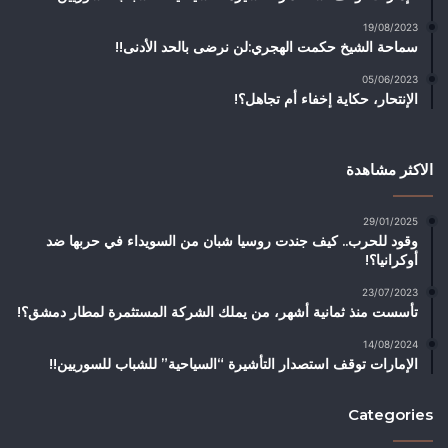
19/08/2023
سماحة الشيخ حكمت الهجري:لن نرضى بالحد الأدنى!!
05/06/2023
الإنتحار، حكاية إخفاء أم تجاهل؟!
الاكثر مشاهدة
29/01/2025
وقود للحرب.. كيف جندت روسيا شبان من السويداء في حربها ضد
أوكرانيا؟!
23/07/2023
تأسست منذ ثمانية أشهر، من يملك الشركة المستثمرة لمطار دمشق؟!
14/08/2024
الإمارات توقف استصدار التأشيرة “السياحية” للشباب للسوريين!!
Categories