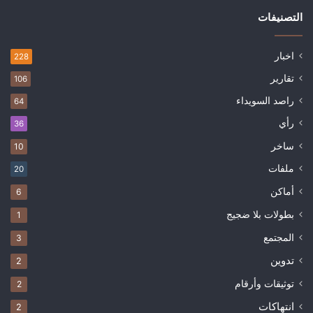
التصنيفات
اخبار
228
تقارير
106
راصد السويداء
64
رأي
36
ساخر
10
ملفات
20
أماكن
6
بطولات بلا ضجيج
1
المجتمع
3
تدوين
2
توثيقات وأرقام
2
انتهاكات
2