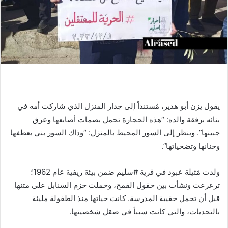
يقول يزن أبو هدير، مُستنداً إلى جدار المنزل الذي شاركت أمه في
بنائه برفقة والده: “هذه الحجارة تحمل بصمات أصابعها وعرق
جبينها”. وينظر إلى السور المحيط بالمنزل: “وذاك السور بني بعطفها
وحنانها وتضحياتها”.
ولدت مَثيلة عبود في قرية #سليم ضمن بيئة ريفية عام 1962؛
ترعرعت ونشأت بين حقول القمح، وحملت حزم السنابل على متنها
قبل أن تحمل حقيبة المدرسة. كانت حياتها منذ الطفولة مليئة
بالتحديات، والتي كانت سبباً في صقل شخصيتها.