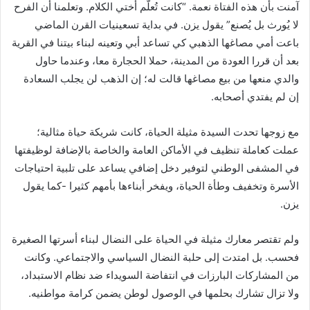
آمنت بأن هذه الفتاة نعمة. “كانت تُعلّم أختي الكلام. وتعلمنا أن الفرح
لا يُورث بل يُصنع” يقول يزن. في بداية تسعينيات القرن الماضي
باعت أمي مصاغها الذهبي كي تساعد أبي وتعينه لبناء بيتنا في القرية
بعد أن قررا العودة من المدينة، حملا الحجارة معا، وعندما حاول
والدي منعها من بيع مصاغها قالت له؛ إن الذهب لن يجلب السعادة
إن لم يفتدي أصحابه.
مع زوجها تحدت السيدة مثيلة الحياة، كانت شريكة حياة مثالية؛
عملت كعاملة تنظيف في الأماكن العامة والخاصة بالإضافة لوظيفتها
في المشفى الوطني لتوفير دخل إضافي يساعد على تلبية احتياجات
الأسرة وتخفيف وطأة الحياة، ويفخر أبناءها بأمهم كثيرا -كما يقول
يزن.
ولم تقتصر معارك مثيلة في الحياة على النضال لبناء أسرتها الصغيرة
فحسب. بل امتدت إلى حلبة النضال السياسي والاجتماعي. وكانت
من المشاركات البارزات في انتفاضة السويداء ضد نظام الاستبداد،
ولا تزال تشارك بحلمها في الوصول لوطن يضمن كرامة مواطنيه.