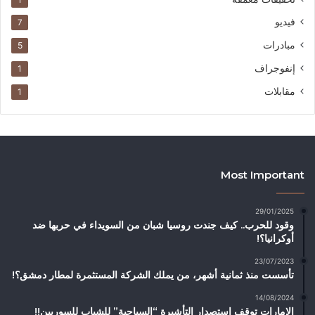
فيديو
7
مبادرات
5
إنفوجراف
1
مقابلات
1
Most Important
29/01/2025
وقود للحرب.. كيف جندت روسيا شبان من السويداء في حربها ضد
أوكرانيا؟!
23/07/2023
تأسست منذ ثمانية أشهر، من يملك الشركة المستثمرة لمطار دمشق؟!
14/08/2024
الإمارات توقف استصدار التأشيرة “السياحية” للشباب للسوريين!!