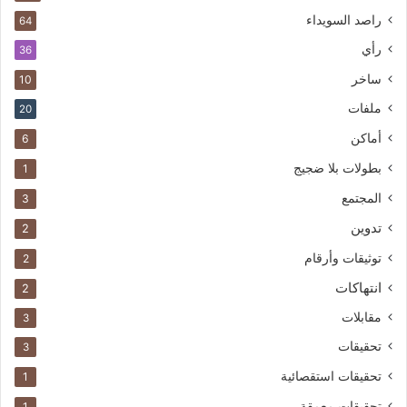
راصد السويداء
64
رأي
36
ساخر
10
ملفات
20
أماكن
6
بطولات بلا ضجيج
1
المجتمع
3
تدوين
2
توثيقات وأرقام
2
انتهاكات
2
مقابلات
3
تحقيقات
3
تحقيقات استقصائية
1
تحقيقات معمقة
1