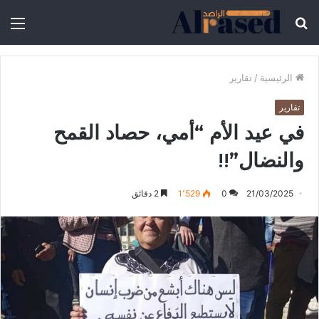
الرئيسية
/
تقارير
تقارير
في عيد الأم “أمي، حصاد القمح
والنضال”!!
21/03/2025
0
1٬529
2 دقائق