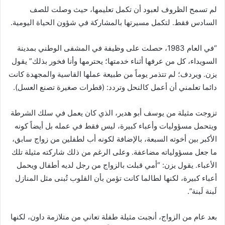
لم تسمح الظروف لعبود أن تكمل تعليمها، حيث وصلت للصف
السادس فقط. لتكمل مسيرتها بالمشاركة في شؤون الحياة اليومية.
“في العام 1983، حصلت على وظيفة في المشفى الوطني بمدينة
السويداء، كل من عرفها أثناء خدمتها؛ يحترمها وأنا فخور بذلك” يقول
يزن. ويردف؛ لم تتذمر يوماً من طبيعة عملها القاسية والمجهدة كانت
دائما تعلمني أن أعمل كالنحل وتردد: (قطرات صغيرة تصنع العسل).
تزوجت مثيلة من يوسف أبو هدير، الذي كان يعمل في سلك الشرطة
ويتحمل مسؤوليات وأعباء كبيرة، ليس فقط في عمله بل أيضاً كونه
الأكبر بين أخوته السبعة، بالإضافة لكونه أب لطفلين من زواج سابق،
ما جعل مسؤولياته مضاعفة. وعلى الرغم من ذلك شاركته مثيلة تلك
الأعباء. يقول يزن: “أمي قبلت بالزواج من رجل لديه أطفال ويحمل
أعباء كبيرة، لكنها لطالما كانت تؤمن بأن القلوب تُبنى مثل المنازل
لَبنة لَبنة”.
بعد عام من الزواج، أنجبت مثيلة طفلة تعاني من متلازمة داون، لكنها